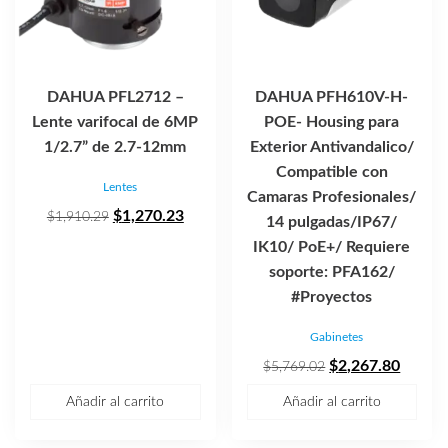
DAHUA PFL2712 –
DAHUA PFH610V-H-
Lente varifocal de 6MP
POE- Housing para
1/2.7” de 2.7-12mm
Exterior Antivandalico/
Compatible con
Lentes
Camaras Profesionales/
El
El
$
1,270.23
$
1,910.29
14 pulgadas/IP67/
precio
precio
IK10/ PoE+/ Requiere
original
actual
soporte: PFA162/
era:
es:
#Proyectos
$1,910.29.
$1,270.23.
Gabinetes
El
El
$
2,267.80
$
5,769.02
precio
precio
Añadir al carrito
Añadir al carrito
original
actual
era:
es: