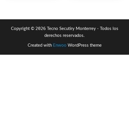
$5,769.02.
$2,267
2026
Copyright ©
Tecno Secutiry Monterrey - Todos los
derechos reservados.
Created with
Enwoo
WordPress theme