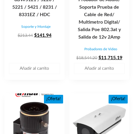
5221 / 5421 / 8231 /
Soporta Prueba de
8331EZ / HDC
Cable de Red/
Multimetro Digital/
Soporte y Montaje
Salida Poe 802.3at y
El
El
$
141.94
$
213.44
Salida de 12v 2Amp
precio
precio
Probadores de Video
original
actual
era:
es:
El
El
$
11,715.19
$
18,544.20
$213.44.
$141.94.
precio
preci
Añadir al carrito
Añadir al carrito
original
actua
era:
es:
$18,544.20.
$11,7
¡Oferta!
¡Oferta!