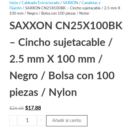
Inicio
/
Cableado Estructurado
/
SAXXON
/
Canaletas y
Fijación
/ SAXXON CN25X100BK – Cincho sujetacable / 2.5 mm X
100 mm / Negro / Bolsa con 100 piezas / Nylon
SAXXON CN25X100BK
– Cincho sujetacable /
2.5 mm X 100 mm /
Negro / Bolsa con 100
piezas / Nylon
El
El
$
17.88
$
26.68
precio
precio
SAXXON
-
+
Añadir al carrito
original
actual
CN25X100BK