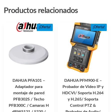
Productos relacionados
¡Oferta!
¡Oferta!
DAHUA PFA101 –
DAHUA PFM900-E –
Adaptador para
Probador de Video IP y
montaje de pared
HDCVI/ Soporta H.264
PFB302S / Techo
y H.265/ Soporta
PFB300C / Camaras H
Control PTZ &
dBW5121 / 5220 /
Probador de Audio/