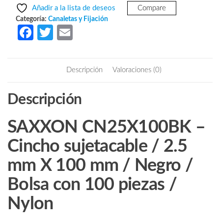
era:
es:
-
Añadir a la lista de deseos
Compare
Cincho
$26.68.
$17.88.
Categoría:
Canaletas y Fijación
sujetacable
Fa
T
E
/
ce
w
m
2.5
b
itt
ail
mm
Descripción
Valoraciones (0)
X
o
er
100
o
Descripción
mm
k
/
Negro
SAXXON CN25X100BK –
/
Cincho sujetacable / 2.5
Bolsa
con
mm X 100 mm / Negro /
100
piezas
Bolsa con 100 piezas /
/
Nylon
Nylon
cantidad