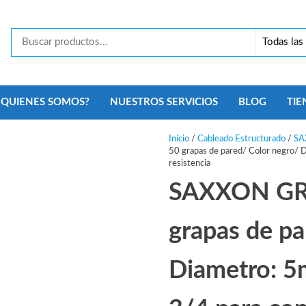
Tecno
Security
Monterrey
¿QUIENES SOMOS?
NUESTROS SERVICIOS
BLOG
TIE
Inicio
/
Cableado Estructurado
/
SA
50 grapas de pared/ Color negro/ D
resistencia
SAXXON GRA
grapas de pa
Diametro: 5