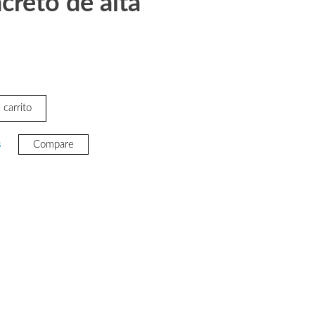
creto de alta
 carrito
s
Compare