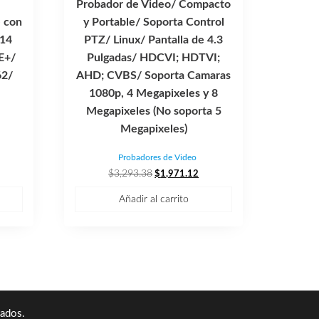
Probador de Video/ Compacto
e con
y Portable/ Soporta Control
 14
PTZ/ Linux/ Pantalla de 4.3
E+/
Pulgadas/ HDCVI; HDTVI;
62/
AHD; CVBS/ Soporta Camaras
1080p, 4 Megapixeles y 8
Megapixeles (No soporta 5
Megapixeles)
ecio
Probadores de Video
tual
El
El
$
3,293.38
$
1,971.12
precio
precio
,267.80.
Añadir al carrito
original
actual
era:
es:
$3,293.38.
$1,971.12.
ados.