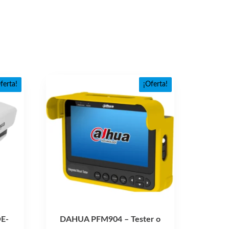
ferta!
¡Oferta!
E-
DAHUA PFM904 – Tester o