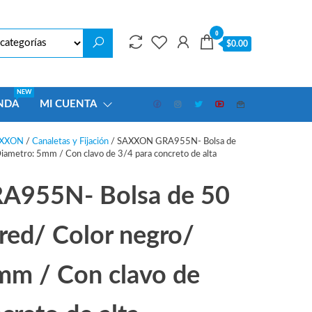
0
$0.00
NEW
NDA
MI CUENTA
XXON
/
Canaletas y Fijación
/ SAXXON GRA955N- Bolsa de
iametro: 5mm / Con clavo de 3/4 para concreto de alta
955N- Bolsa de 50
red/ Color negro/
mm / Con clavo de