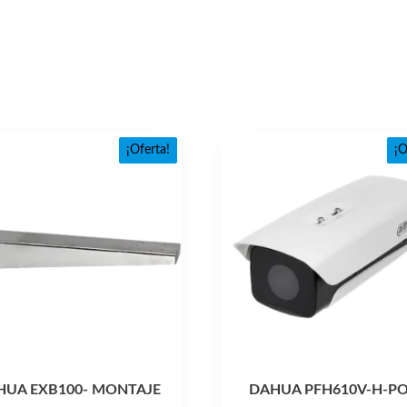
¡Oferta!
¡O
HUA EXB100- MONTAJE
DAHUA PFH610V-H-PO