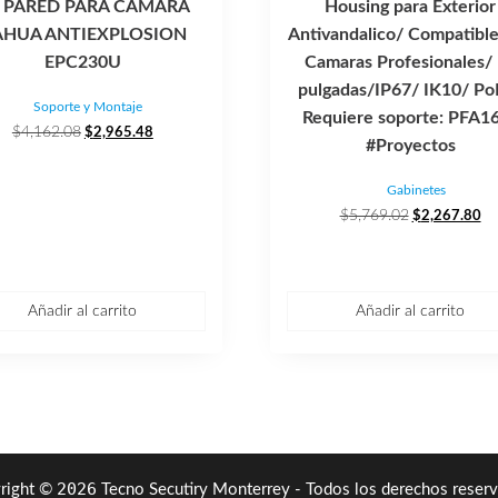
 PARED PARA CAMARA
Housing para Exterior
AHUA ANTIEXPLOSION
Antivandalico/ Compatibl
EPC230U
Camaras Profesionales/
pulgadas/IP67/ IK10/ Po
Soporte y Montaje
Requiere soporte: PFA1
El
El
$
4,162.08
$
2,965.48
#Proyectos
precio
precio
original
actual
Gabinetes
era:
es:
El
El
$
5,769.02
$
2,267.80
$4,162.08.
$2,965.48.
precio
pr
original
ac
era:
es:
$5,769.02.
$2
Añadir al carrito
Añadir al carrito
2026
right ©
Tecno Secutiry Monterrey - Todos los derechos reserv