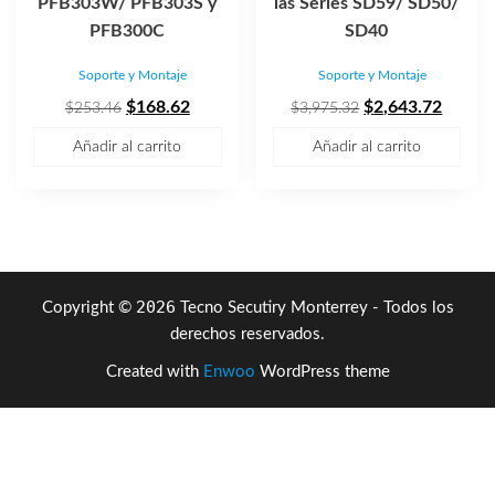
PFB303W/ PFB303S y
las Series SD59/ SD50/
PFB300C
SD40
Soporte y Montaje
Soporte y Montaje
El
El
El
El
$
168.62
$
2,643.72
$
253.46
$
3,975.32
precio
precio
precio
precio
Añadir al carrito
Añadir al carrito
original
actual
original
actual
era:
es:
era:
es:
$253.46.
$168.62.
$3,975.32.
$2,643
2026
Copyright ©
Tecno Secutiry Monterrey - Todos los
derechos reservados.
Created with
Enwoo
WordPress theme