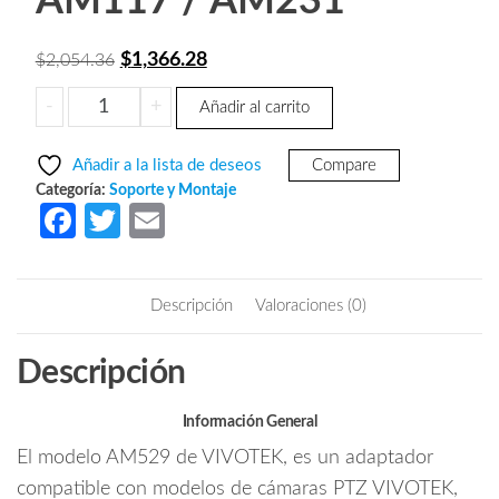
AM117 / AM231
El
El
$
1,366.28
$
2,054.36
precio
precio
VIVOTEK
-
+
Añadir al carrito
original
actual
AM529
era:
es:
-
Añadir a la lista de deseos
Compare
Adaptador
$2,054.36.
$1,366.28.
Categoría:
Soporte y Montaje
para
Fa
T
E
montaje
ce
w
m
en
b
itt
ail
techo
Descripción
Valoraciones (0)
camaras
o
er
PTZ
o
Descripción
SD9361
k
/
62
Información General
/
El modelo AM529 de VIVOTEK, es un adaptador
63
compatible con modelos de cámaras PTZ VIVOTEK,