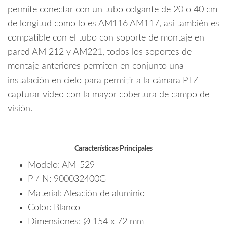
/
permite conectar con un tubo colgante de 20 o 40 cm
64
de longitud como lo es AM116 AM117, así también es
/
EHL
compatible con el tubo con soporte de montaje en
/
pared AM 212 y AM221, todos los soportes de
Compatible
montaje anteriores permiten en conjunto una
con
instalación en cielo para permitir a la cámara PTZ
AM114
capturar video con la mayor cobertura de campo de
/
visión.
AM116
/
AM117
/
Características Principales
AM231
Modelo: AM-529
cantidad
P / N: 900032400G
Material: Aleación de aluminio
Color: Blanco
Dimensiones: Ø 154 x 72 mm