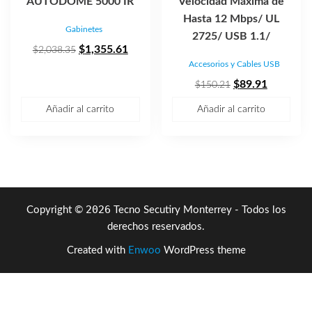
AUTODOME 5000 IR
Velocidad Máxima de
Hasta 12 Mbps/ UL
Gabinetes
2725/ USB 1.1/
El
El
$
1,355.61
$
2,038.35
Accesorios y Cables USB
precio
precio
original
actual
El
El
$
89.91
$
150.21
era:
es:
precio
precio
Añadir al carrito
Añadir al carrito
$2,038.35.
$1,355.61.
original
actual
era:
es:
$150.21.
$89.91.
2026
Copyright ©
Tecno Secutiry Monterrey - Todos los
derechos reservados.
Created with
Enwoo
WordPress theme