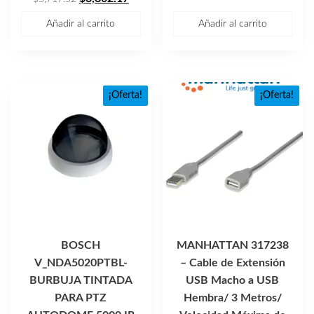
precio
precio
era:
es:
Añadir al carrito
Añadir al carrito
original
actual
$3,445.72.
$2,291
era:
es:
$5,717.52.
$3,802.17.
¡Oferta!
¡Oferta!
BOSCH
MANHATTAN 317238
V_NDA5020PTBL-
– Cable de Extensión
BURBUJA TINTADA
USB Macho a USB
PARA PTZ
Hembra/ 3 Metros/