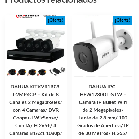
Productos relacionados
¡Oferta!
¡Oferta!
DAHUA KITXVR1B08-
DAHUA IPC-
I-2MP4CP – Kit de 8
HFW1230DT-STW –
Canales 2 Megapixeles/
Camara IP Bullet Wifi
con 4 Camaras/ DVR
de 2 Megapixeles/
Cooper-I WizSense/
Lente de 2.8 mm/ 100
Con IA/ H.265+/ 4
Grados de Apertura/ IR
Camaras B1A21 1080p/
de 30 Metros/ H.265/