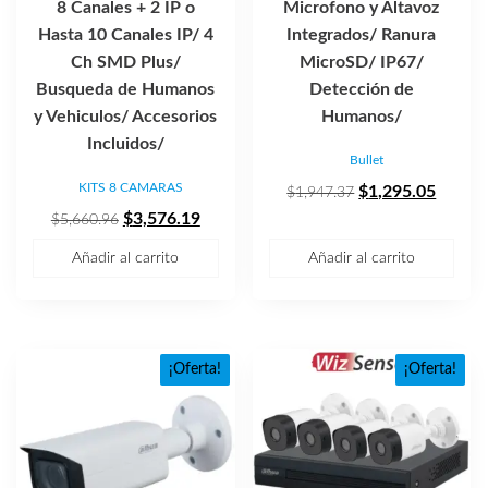
8 Canales + 2 IP o
Microfono y Altavoz
Hasta 10 Canales IP/ 4
Integrados/ Ranura
Ch SMD Plus/
MicroSD/ IP67/
Busqueda de Humanos
Detección de
y Vehiculos/ Accesorios
Humanos/
Incluidos/
Bullet
KITS 8 CAMARAS
El
El
$
1,295.05
$
1,947.37
El
El
precio
precio
$
3,576.19
$
5,660.96
precio
precio
original
actual
Añadir al carrito
Añadir al carrito
original
actual
era:
es:
era:
es:
$1,947.37.
$1,295
$5,660.96.
$3,576.19.
¡Oferta!
¡Oferta!