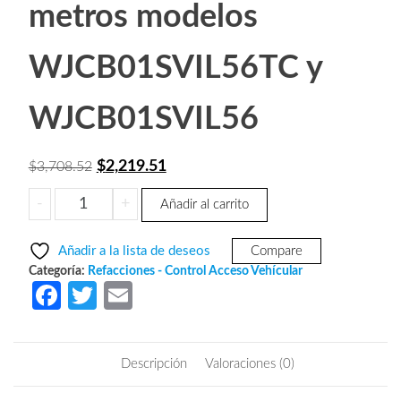
metros modelos
WJCB01SVIL56TC y
WJCB01SVIL56
El
El
$
2,219.51
$
3,708.52
precio
precio
WEJOIN
-
+
Añadir al carrito
original
actual
WJTBM6
era:
es:
-
Añadir a la lista de deseos
Compare
Brazo
$3,708.52.
$2,219.51.
Categoría:
Refacciones - Control Acceso Vehícular
Telescópico
Fa
T
E
Octagonal
ce
w
m
de
b
itt
ail
4.5m
Descripción
Valoraciones (0)
a
o
er
6