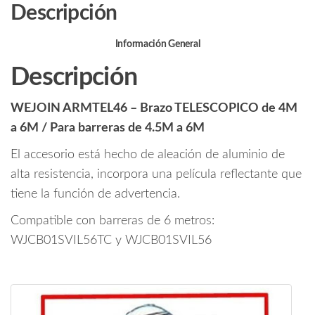
o
Descripción
metros
k
/
Franjas
Información General
Reflejantes
Descripción
/
Compatible
WEJOIN ARMTEL46 – Brazo TELESCOPICO de 4M
con
Barreras
a 6M / Para barreras de 4.5M a 6M
Wejoin
El accesorio está hecho de aleación de aluminio de
de
alta resistencia, incorpora una película reflectante que
6
tiene la función de advertencia.
metros
modelos
Compatible con barreras de 6 metros:
WJCB01SVIL56TC
WJCB01SVIL56TC y WJCB01SVIL56
y
WJCB01SVIL56
cantidad