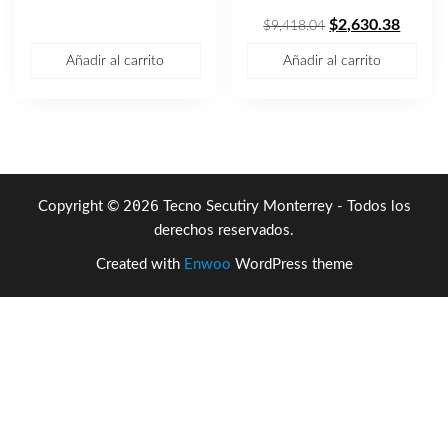
$6,641.72.
$4,195.96.
El
El
$
2,630.38
$
9,418.04
precio
precio
Añadir al carrito
Añadir al carrito
original
actual
era:
es:
$9,418.04.
$2,630
2026
Copyright ©
Tecno Secutiry Monterrey - Todos los
derechos reservados.
Created with
Enwoo
WordPress theme