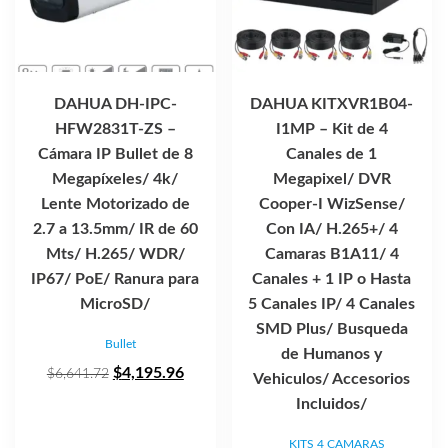
DAHUA DH-IPC-
DAHUA KITXVR1B04-
HFW2831T-ZS –
I1MP – Kit de 4
Cámara IP Bullet de 8
Canales de 1
Megapíxeles/ 4k/
Megapixel/ DVR
Lente Motorizado de
Cooper-I WizSense/
2.7 a 13.5mm/ IR de 60
Con IA/ H.265+/ 4
Mts/ H.265/ WDR/
Camaras B1A11/ 4
IP67/ PoE/ Ranura para
Canales + 1 IP o Hasta
MicroSD/
5 Canales IP/ 4 Canales
SMD Plus/ Busqueda
Bullet
de Humanos y
El
El
$
4,195.96
$
6,641.72
Vehiculos/ Accesorios
precio
precio
Incluidos/
original
actual
KITS 4 CAMARAS
era:
es: