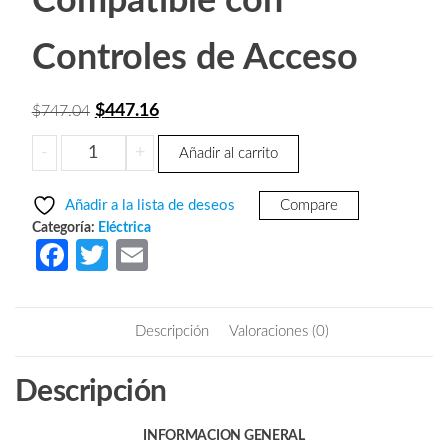
Compatible con
Controles de Acceso
El
El
$
447.16
$
747.04
precio
precio
YLI
-
+
Añadir al carrito
original
actual
ABK702BR
era:
es:
-
Añadir a la lista de deseos
Compare
Cerradura
$747.04.
$447.16.
Categoría:
Eléctrica
Eléctrica
Fa
T
E
Derecha
ce
w
m
/
b
itt
ail
Carcasa
Descripción
Valoraciones (0)
Metálica
o
er
/
o
Descripción
Apertura
k
con
Botón,
INFORMACION GENERAL