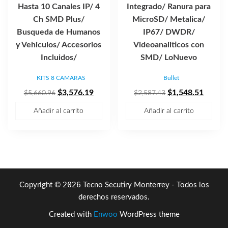
Hasta 10 Canales IP/ 4
Integrado/ Ranura para
Ch SMD Plus/
MicroSD/ Metalica/
Busqueda de Humanos
IP67/ DWDR/
y Vehiculos/ Accesorios
Videoanaliticos con
Incluidos/
SMD/ LoNuevo
KITS 8 CAMARAS
Bullet
El
El
El
El
$
3,576.19
$
1,548.51
$
5,660.96
$
2,587.43
precio
precio
precio
precio
Añadir al carrito
Añadir al carrito
original
actual
original
actual
era:
es:
era:
es:
$5,660.96.
$3,576.19.
$2,587.43.
$1,548
2026
Copyright ©
Tecno Secutiry Monterrey - Todos los
derechos reservados.
Created with
Enwoo
WordPress theme