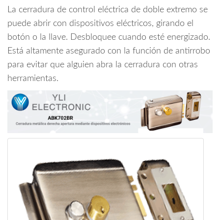
Llave
La cerradura de control eléctrica de doble extremo se
/
puede abrir con dispositivos eléctricos, girando el
12VDC
botón o la llave. Desbloquee cuando esté energizado.
/
Está altamente asegurado con la función de antirrobo
Uso
Interior
para evitar que alguien abra la cerradura con otras
/
herramientas.
Compatible
con
Controles
de
Acceso
cantidad