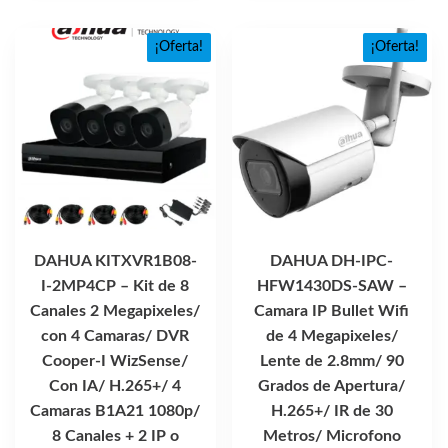
$9,740.07.
$5,829
¡Oferta!
¡Oferta!
DAHUA KITXVR1B08-
DAHUA DH-IPC-
I-2MP4CP – Kit de 8
HFW1430DS-SAW –
Canales 2 Megapixeles/
Camara IP Bullet Wifi
con 4 Camaras/ DVR
de 4 Megapixeles/
Cooper-I WizSense/
Lente de 2.8mm/ 90
Con IA/ H.265+/ 4
Grados de Apertura/
Camaras B1A21 1080p/
H.265+/ IR de 30
8 Canales + 2 IP o
Metros/ Microfono