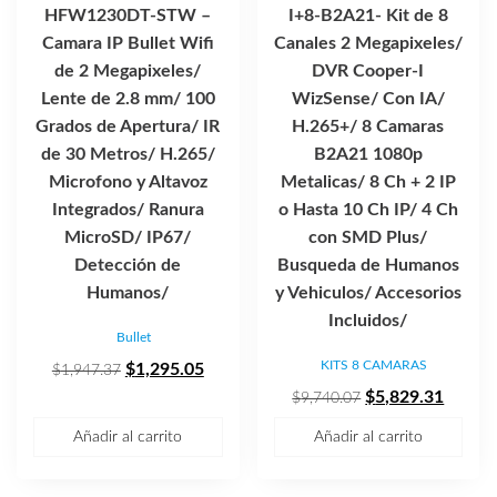
HFW1230DT-STW –
I+8-B2A21- Kit de 8
Camara IP Bullet Wifi
Canales 2 Megapixeles/
de 2 Megapixeles/
DVR Cooper-I
Lente de 2.8 mm/ 100
WizSense/ Con IA/
Grados de Apertura/ IR
H.265+/ 8 Camaras
de 30 Metros/ H.265/
B2A21 1080p
Microfono y Altavoz
Metalicas/ 8 Ch + 2 IP
Integrados/ Ranura
o Hasta 10 Ch IP/ 4 Ch
MicroSD/ IP67/
con SMD Plus/
Detección de
Busqueda de Humanos
Humanos/
y Vehiculos/ Accesorios
Incluidos/
Bullet
KITS 8 CAMARAS
El
El
$
1,295.05
$
1,947.37
precio
precio
El
El
$
5,829.31
$
9,740.07
original
actual
precio
precio
Añadir al carrito
Añadir al carrito
era:
es:
original
actual
$1,947.37.
$1,295.05.
era:
es: