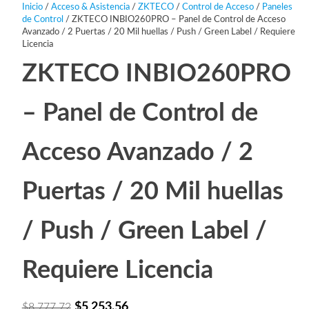
Inicio
/
Acceso & Asistencia
/
ZKTECO
/
Control de Acceso
/
Paneles
de Control
/ ZKTECO INBIO260PRO – Panel de Control de Acceso
Avanzado / 2 Puertas / 20 Mil huellas / Push / Green Label / Requiere
Licencia
ZKTECO INBIO260PRO
– Panel de Control de
Acceso Avanzado / 2
Puertas / 20 Mil huellas
/ Push / Green Label /
Requiere Licencia
El
El
$
5,253.56
$
8,777.72