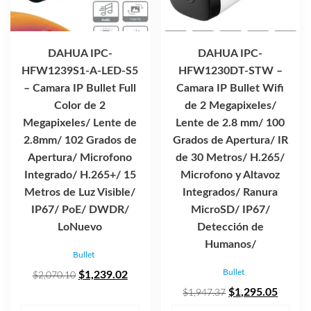
DAHUA IPC-
DAHUA IPC-
HFW1239S1-A-LED-S5
HFW1230DT-STW –
– Camara IP Bullet Full
Camara IP Bullet Wifi
Color de 2
de 2 Megapixeles/
Megapixeles/ Lente de
Lente de 2.8 mm/ 100
2.8mm/ 102 Grados de
Grados de Apertura/ IR
Apertura/ Microfono
de 30 Metros/ H.265/
Integrado/ H.265+/ 15
Microfono y Altavoz
Metros de Luz Visible/
Integrados/ Ranura
IP67/ PoE/ DWDR/
MicroSD/ IP67/
LoNuevo
Detección de
Humanos/
Bullet
Bullet
El
El
$
1,239.02
$
2,070.10
precio
precio
El
El
$
1,295.05
$
1,947.37
original
actual
precio
precio