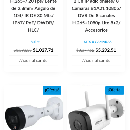
H.265+/ 20 Fps/ Lente
2 Ch IP adicionales/ 8
de 2.8mm/ Angulo de
Camaras B1A21 1080p/
104/ IR DE 30 Mts/
DVR De 8 canales
IP67/ PoE/ DWDR/
H.265+1080p Lite 8+2/
HLC/
Accesorios
Bullet
KITS 8 CAMARAS
El
El
El
El
$
1,027.71
$
5,292.51
$
1,593.33
$
8,377.52
precio
precio
precio
precio
Añadir al carrito
Añadir al carrito
original
actual
original
actual
era:
es:
era:
es:
$1,593.33.
$1,027.71.
$8,377.52.
$5,292
¡Oferta!
¡Oferta!