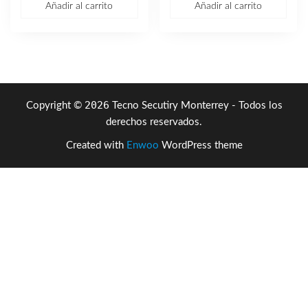
Añadir al carrito
Añadir al carrito
era:
es:
original
actual
$2,070.10.
$1,239.02.
era:
es:
$1,947.37.
$1,295
2026
Copyright ©
Tecno Secutiry Monterrey - Todos los
derechos reservados.
Created with
Enwoo
WordPress theme