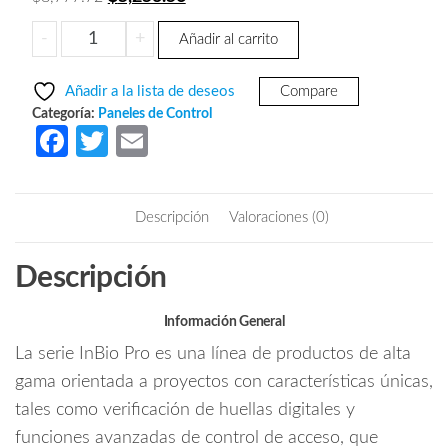
precio
precio
ZKTECO
-
+
Añadir al carrito
original
actual
INBIO260PRO
era:
es:
-
Añadir a la lista de deseos
Compare
Panel
$8,777.72.
$5,253.56.
Categoría:
Paneles de Control
de
Fa
T
E
Control
ce
w
m
de
b
itt
ail
Acceso
Descripción
Valoraciones (0)
Avanzado
o
er
/
o
Descripción
2
k
Puertas
/
Información General
20
La serie InBio Pro es una línea de productos de alta
Mil
gama orientada a proyectos con características únicas,
huellas
tales como verificación de huellas digitales y
/
funciones avanzadas de control de acceso, que
Push